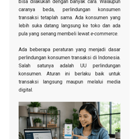
bisa dilakukan dengan banyak cara. Walaupun
f
caranya beda, perlindungan konsumen
transaksi tetaplah sama. Ada konsumen yang
o
lebih suka datang langsung ke toko dan ada
pula yang senang membeli lewat
e-commerce
.
r
Ada beberapa peraturan yang menjadi dasar
perlindungan konsumen transaksi di Indonesia.
m
Salah satunya adalah UU perlindungan
konsumen. Aturan ini berlaku baik untuk
a
transaksi langsung maupun melalui media
digital.
s
i