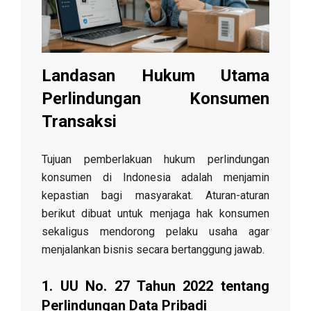
K
o
Landasan Hukum Utama
n
Perlindungan Konsumen
Transaksi
s
Tujuan pemberlakuan hukum perlindungan
u
konsumen di Indonesia adalah menjamin
kepastian bagi masyarakat. Aturan-aturan
m
berikut dibuat untuk menjaga hak konsumen
sekaligus mendorong pelaku usaha agar
e
menjalankan bisnis secara bertanggung jawab.
1. UU No. 27 Tahun 2022 tentang
n
Perlindungan Data Pribadi