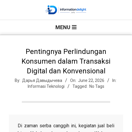
Skip
to
P
content
Primary
MENU
Navigation
u
Menu
s
Pentingnya Perlindungan
Konsumen dalam Transaksi
a
Digital dan Konvensional
By:
Дарья Давыдычева
On:
June 22, 2026
In:
t
Informasi Teknologi
Tagged:
No Tags
I
n
Di zaman serba canggih ini, kegiatan jual beli